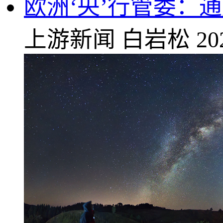
欧洲‘央’行管委：
上游新闻
白岩松
20