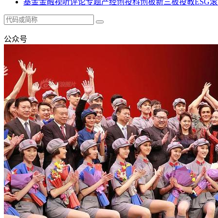
基金
金融
视听
评论
专题
产经
创投
科创板
新三板
投教
ESG
滚
公众号