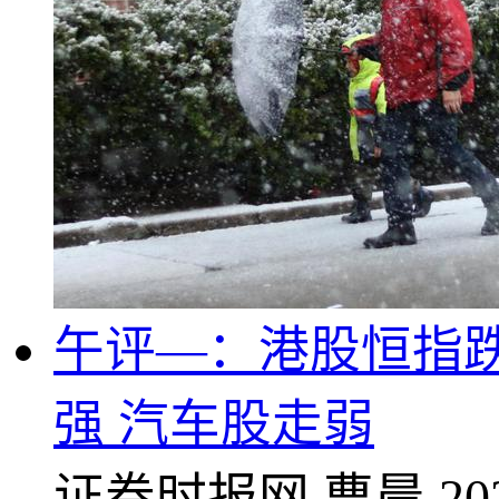
午评—：港股恒指跌0
强 汽车股走弱
证券时报网
曹晨
20