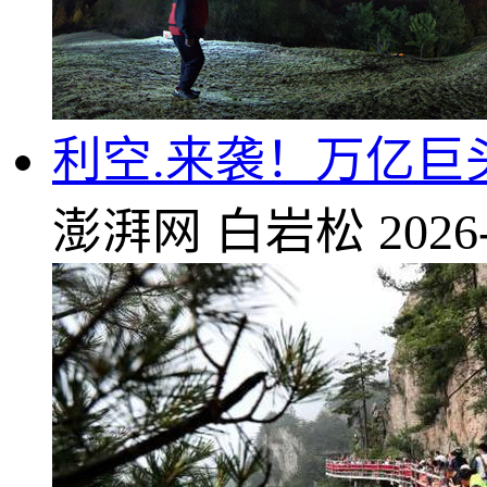
利空.来袭！万亿巨
澎湃网
白岩松
2026