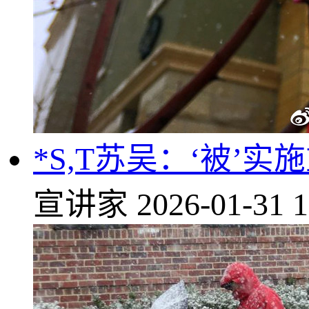
*S,T苏吴：‘被’
宣讲家
2026-01-31 1