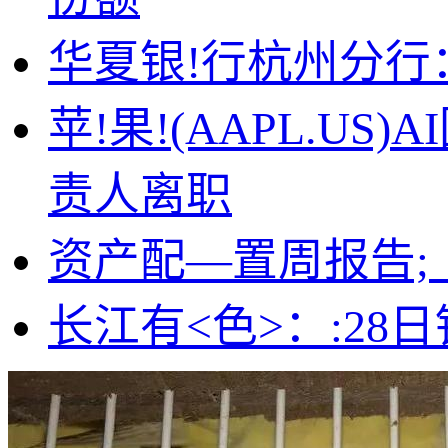
华夏银!行杭州分
苹!果!(AAPL.US
责人离职
资产配—置周报告
长江有<色>：:28