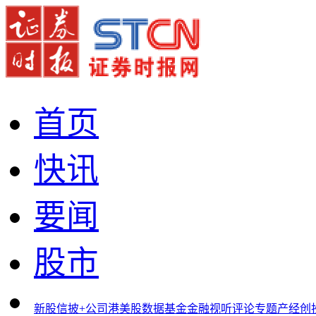
首页
快讯
要闻
股市
新股
信披+
公司
港美股
数据
基金
金融
视听
评论
专题
产经
创