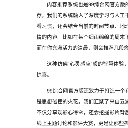
内容推荐系统也是99综合网官方版
荐，我们的系统融入了深度学习与人工干
看习惯，还会结合当前的时间节点、地
情的内容。比如在某个细雨绵绵的周末
而在你充满活力的清晨，则会推荐几段
这种仿佛“心灵感应”般的智慧体验，
惊喜。
99综合网官方版还致力于打造一个
是思想碰撞的火花。我们汇聚了来自五
不仅分享观影心得🌸，还会挖掘影片背
线上主题讨论和影评大赛，更是让那些孤