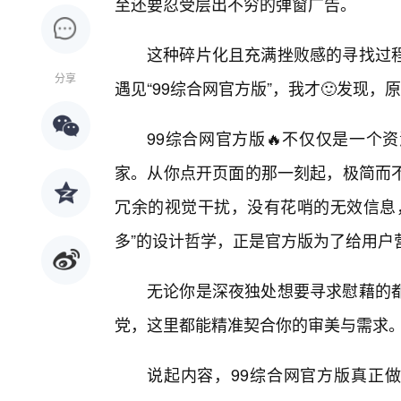
至还要忍受层出不穷的弹窗广告。
这种碎片化且充满挫败感的寻找过
分享
遇见“99综合网官方版”，我才🙂发现
99综合网官方版🔥不仅仅是一个
家。从你点开页面的那一刻起，极简而不
冗余的视觉干扰，没有花哨的无效信息
多”的设计哲学，正是官方版为了给用户
无论你是深夜独处想要寻求慰藉的都
党，这里都能精准契合你的审美与需求
说起内容，99综合网官方版真正做