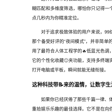
糊匹配和多维度筛选，哪怕你只记得一
点几秒内为你精准定位。
对于追求极致体验的用户来说，99
那个备受好评的“夜间模式”，并非简单
用了最符合人体工程学的🔥低蓝光色调
它的个性化收藏🙂夹功能，支持多终端
打开电脑或平板，瞬间就能无缝衔接。
这种科技带📝来的温情，让数字
如果你已经厌倦了那些千篇一律、体
重拾娱乐乐趣的最佳选择。它不是在向