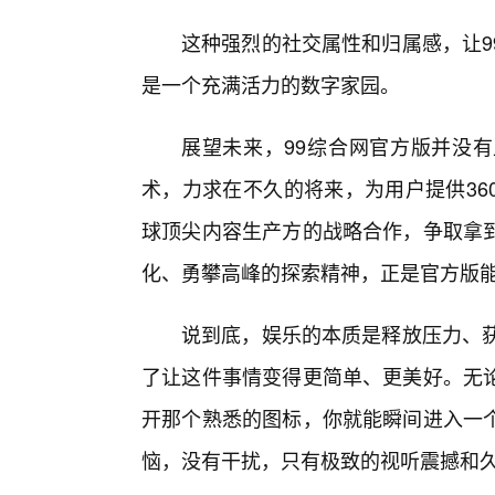
这种强烈的社交属性和归属感，让9
是一个充满活力的数字家园。
展望未来，99综合网官方版并没有
术，力求在不久的将来，为用户提供36
球顶尖内容生产方的战略合作，争取拿
化、勇攀高峰的探索精神，正是官方版能
说到底，娱乐的本质是释放压力、获
了让这件事情变得更简单、更美好。无
开那个熟悉的图标，你就能瞬间进入一个
恼，没有干扰，只有极致的视听震撼和