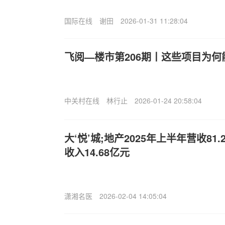
国际在线
谢田
2026-01-31 11:28:04
飞阅—楼市第206期丨这些项目为
中关村在线
林行止
2026-01-24 20:58:04
大‘悦’城;地产2025年上半年营收81
收入14.68亿元
潇湘名医
2026-02-04 14:05:04