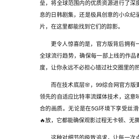
垒，将全球范围内的优质资源进行了深
息的日韩剧集，还是极具创意的小众纪
片，在这里都能找到它们的踪影。
更令人惊喜的是，官方版背后拥有
全球流行趋势，确保每一部上线的作品都
度，让你永远不必担心错过社交圈里的
而在技术底层🌸，99综合网官方
领先的自适应比特率流媒体技术，这意味
合的画质。无论是在5G环境下享受丝滑
🔥放，它都能确保观影过程无卡顿、无
这种对细节的极致追求，让每一次