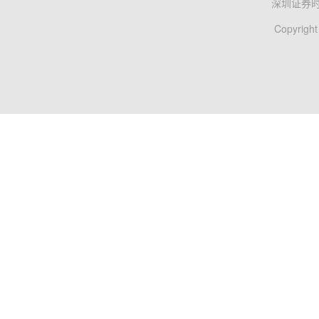
深圳证券
Copyright