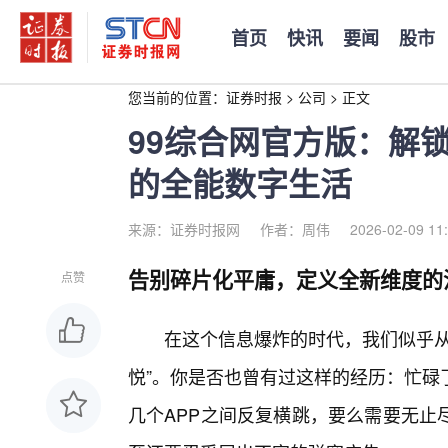
首页
快讯
要闻
股市
您当前的位置：
证券时报
>
公司
>
正文
99综合网官方版：解
的全能数字生活
来源：证券时报网
作者：周伟
2026-02-09 11
告别碎片化平庸，定义全新维度的
点赞
在这个信息爆炸的时代，我们似乎从
悦”。你是否也曾有过这样的经历：忙碌
几个APP之间反复横跳，要么需要无止