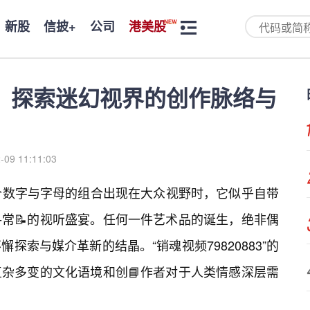
新股
信披+
公司
港美股
83：探索迷幻视界的创作脉络与
-09 11:11:03
—当这个数字与字母的组合出现在大众视野时，它似乎自带
常📝的视听盛宴。任何一件艺术品的诞生，绝非偶
探索与媒介革新的结晶。“销魂视频79820883”的
复杂多变的文化语境和创📘作者对于人类情感深层需