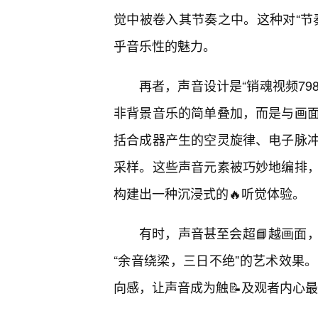
觉中被卷入其节奏之中。这种对“节
乎音乐性的魅力。
再者，声音设计是“销魂视频79
非背景音乐的简单叠加，而是与画
括合成器产生的空灵旋律、电子脉
采样。这些声音元素被巧妙地编排
构建出一种沉浸式的🔥听觉体验。
有时，声音甚至会超📘越画面
“余音绕梁，三日不绝”的艺术效果
向感，让声音成为触📝及观者内心