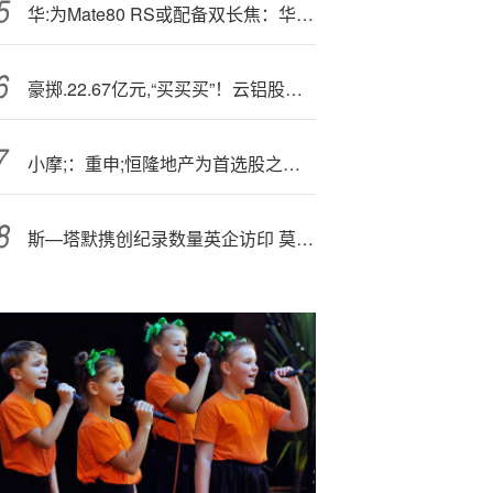
华:为Mate80 RS或配备双长焦：华为Pura 80 Ultra同款
豪掷.22.67亿元,“买买买”！云铝股份加码“绿色铝”，锁定55万吨产能突围天花板
小摩;：重申;恒隆地产为首选股之一 料租户销售改善趋势持续
斯—塔默携创纪录数量英企访印 莫迪称此次来访为两国关系注入“新活力”