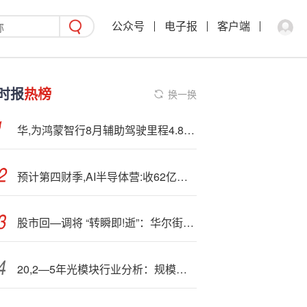
公众号
电子报
客户端
时报
热榜
换一换
华,为鸿蒙智行8月辅助驾驶里程4.8亿公里 近9成人都敢用
预计第四财季,AI半导体营:收62亿美元，分析师预期58.2亿美元
股市回—调将 “转瞬即!逝”：华尔街认为人工智能和降息乐观情绪将推动反弹
20,2—5年光模块行业分析：规模优势和供应紧张将带来边际更强表现（附下载）