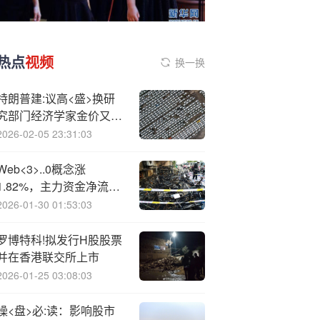
热点
视频
换一换
特朗普建:议高<盛>换研
究部门经济学家金价又跌
了
2026-02-05 23:31:03
Web<3>..0概念涨
1.82%，主力资金净流入
这些股
2026-01-30 01:53:03
罗博特科!拟发行H股股票
并在香港联交所上市
2026-01-25 03:08:03
操<盘>必:读：影响股市