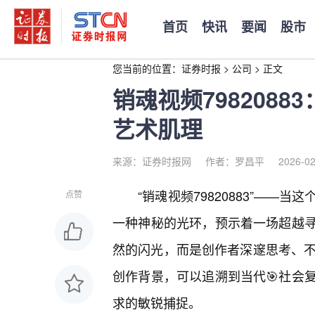
首页
快讯
要闻
股市
您当前的位置：
证券时报
>
公司
>
正文
销魂视频798208
艺术肌理
来源：证券时报网
作者：罗昌平
2026-02
“销魂视频79820883”—
点赞
一种神秘的光环，预示着一场超越寻
然的闪光，而是创作者深邃思考、不懈
创作背景，可以追溯到当代🎯社会
求的敏锐捕捉。